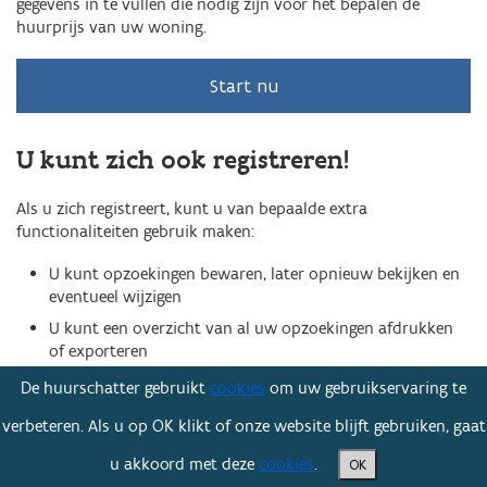
gegevens in te vullen die nodig zijn voor het bepalen de
huurprijs van uw woning.
Start nu
U kunt zich ook registreren!
Als u zich registreert, kunt u van bepaalde extra
functionaliteiten gebruik maken:
U kunt opzoekingen bewaren, later opnieuw bekijken en
eventueel wijzigen
U kunt een overzicht van al uw opzoekingen afdrukken
of exporteren
De huurschatter gebruikt
cookies
om uw gebruikservaring te
Registreer nu
verbeteren. Als u op OK klikt of onze website blijft gebruiken, gaat
u akkoord met deze
cookies
.
OK